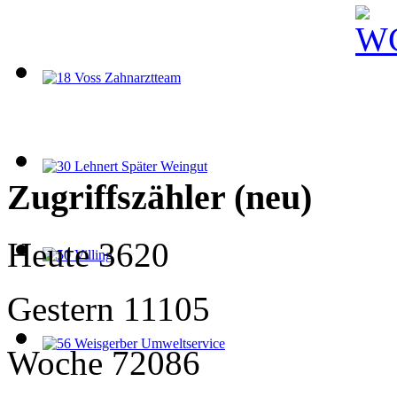
Zugriffszähler (neu)
Heute
3620
Gestern
11105
Woche
72086