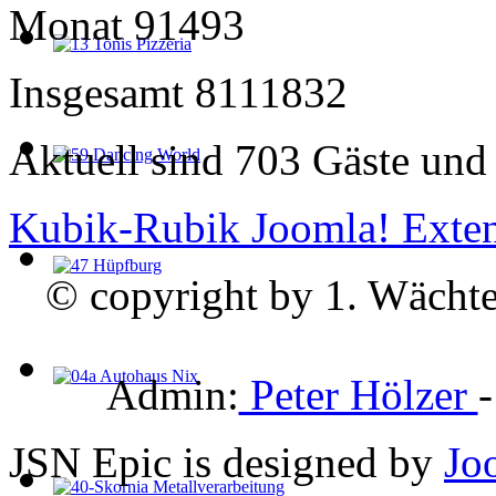
Monat
91493
Insgesamt
8111832
Aktuell sind 703 Gäste und 
Kubik-Rubik Joomla! Exten
© copyright by 1. Wächte
Admin:
Peter Hölzer
JSN Epic is designed by
Jo