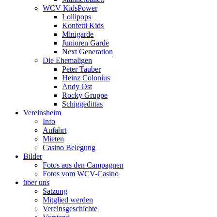
WCV KidsPower
Lollipops
Konfetti Kids
Minigarde
Junioren Garde
Next Generation
Die Ehemaligen
Peter Tauber
Heinz Colonius
Andy Ost
Rocky Gruppe
Schiggedittas
Vereinsheim
Info
Anfahrt
Mieten
Casino Belegung
Bilder
Fotos aus den Campagnen
Fotos vom WCV-Casino
über uns
Satzung
Mitglied werden
Vereinsgeschichte