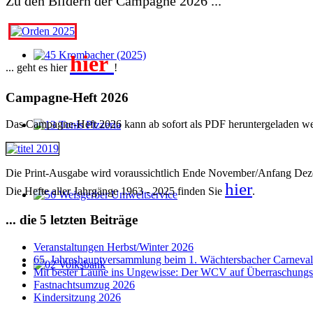
Zu den Bildern der Campagne 2026 ...
hier
... geht es hier
!
Campagne-Heft 2026
Das Campagne-Heft 2026 kann ab sofort als PDF heruntergeladen wer
Die Print-Ausgabe wird voraussichtlich Ende November/Anfang Dez
hier
Die Hefte aller Jahrgänge 1963 - 2025 finden Sie
.
... die 5 letzten Beiträge
Veranstaltungen Herbst/Winter 2026
65. Jahreshauptversammlung beim 1. Wächtersbacher Carneval
Mit bester Laune ins Ungewisse: Der WCV auf Überraschungs
Fastnachtsumzug 2026
Kindersitzung 2026