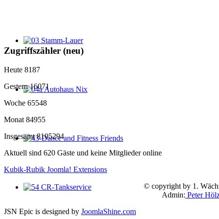
Zugriffszähler (neu)
Heute
8187
Gestern
16071
Woche
65548
Monat
84955
Insgesamt
8105294
Aktuell sind 620 Gäste und keine Mitglieder online
Kubik-Rubik Joomla! Extensions
© copyright by 1. Wächt
Admin:
Peter Höl
JSN Epic is designed by
JoomlaShine.com