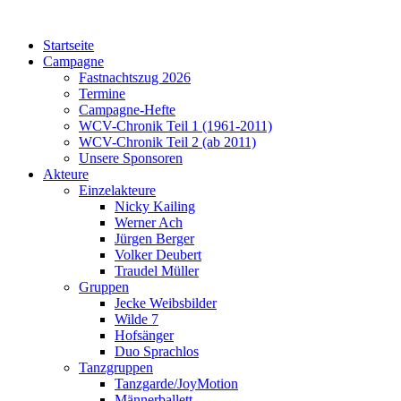
Startseite
Campagne
Fastnachtszug 2026
Termine
Campagne-Hefte
WCV-Chronik Teil 1 (1961-2011)
WCV-Chronik Teil 2 (ab 2011)
Unsere Sponsoren
Akteure
Einzelakteure
Nicky Kailing
Werner Ach
Jürgen Berger
Volker Deubert
Traudel Müller
Gruppen
Jecke Weibsbilder
Wilde 7
Hofsänger
Duo Sprachlos
Tanzgruppen
Tanzgarde/JoyMotion
Männerballett