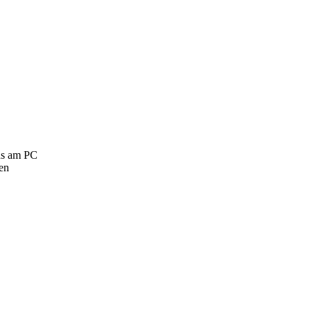
as am PC
den