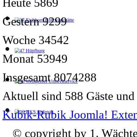
Heute
5869
Gestern
9299
Woche
34542
Monat
53949
Insgesamt
8074288
Aktuell sind 588 Gäste und 
Kubik-Rubik Joomla! Exten
© copyright by 1. Wächte