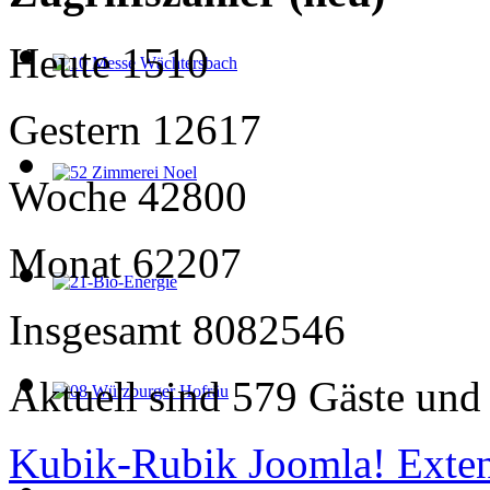
Heute
1510
Gestern
12617
Woche
42800
Monat
62207
Insgesamt
8082546
Aktuell sind 579 Gäste und 
Kubik-Rubik Joomla! Exten